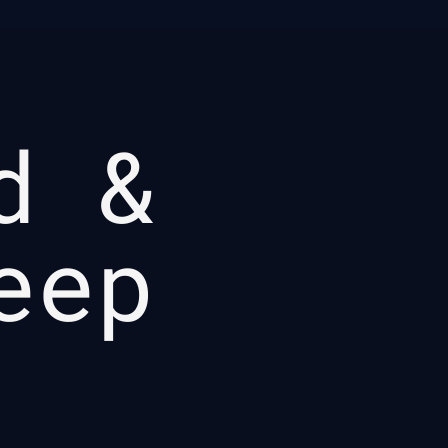
d &
eep