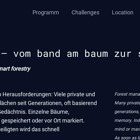
Programm
Challenges
Location
 – vom band am baum zur 
art forestry
 Herausforderungen: Viele private und
Forest manag
ächen seit Generationen, oft basierend
Many private
Gedächtnis. Einzelne Bäume,
generations,
gespeichert oder vor Ort markiert.
memory. Indi
iligten wird das schnell
mind or mark
As soon as la