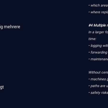
• which are
• where repl
#4 Multiple 
tig mehrere
In a larger f
time:
• logging wit
• forwarding
• maintenanc
Without cent
• machines g
• paths are 
gt
• safety risks