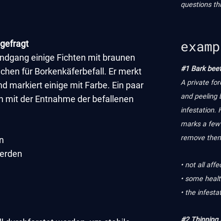
questions th
examp
 gefragt
undgang einige Fichten mit braunen
#1 Bark beet
chen für Borkenkäferbefall. Er merkt
A private fo
d markiert einige mit Farbe. Ein paar
and peeling b
n mit der Entnahme der befallenen
infestation.
marks a few w
remove them.
n
werden
• not all aff
• some healt
• the infesta
#2 Thinning 