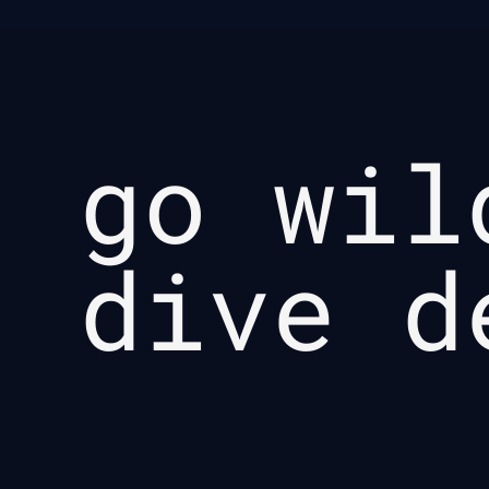
go wil
dive d