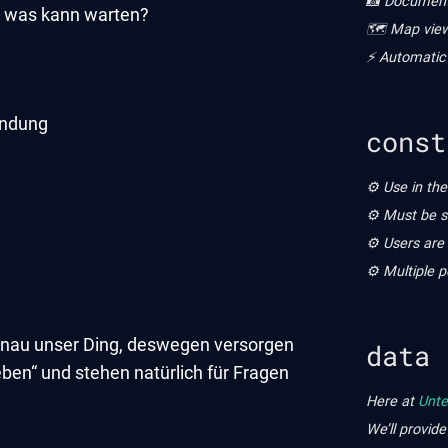
📸 Documenta
d, was kann warten?
🗺️ Map view
⚡ Automatic 
indung
const
⚙️ Use in the
⚙️ Must be s
⚙️ Users are
⚙️ Multiple p
enau unser Ding, deswegen versorgen
data
ben“ und stehen natürlich für Fragen
Here at
Unte
We’ll provide