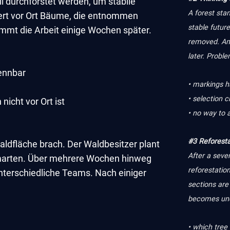
l durchforstet werden, um stabile
A forest sta
iert vor Ort Bäume, die entnommen
stable future
immt die Arbeit einige Wochen später.
removed. An 
later. Proble
kennbar
• markings h
• selection 
nicht vor Ort ist
• no way to 
#3 Reforesta
aldfläche brach. Der Waldbesitzer plant
After a seve
marten. Über mehrere Wochen hinweg
reforestation
unterschiedliche Teams. Nach einiger
sections are 
becomes unc
• which tree