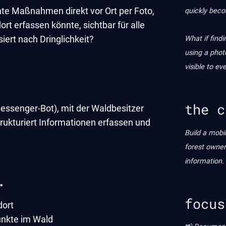
e Maßnahmen direkt vor Ort per Foto,
quickly bec
t erfassen könnte, sichtbar für alle
iert nach Dringlichkeit?
What if findi
using a photo
visible to e
the c
essenger-Bot), mit der Waldbesitzer
trukturiert Informationen erfassen und
Build a mobi
forest owner
information.
…
focus
dort
Punkte im Wald